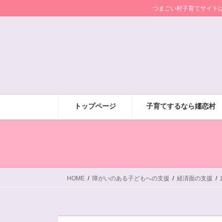
コ
ナ
つまごい村子育てサイト
ン
ビ
テ
ゲ
ン
ー
ツ
シ
に
ョ
移
ン
動
に
移
トップページ
子育てするなら嬬恋村
動
HOME
障がいのある子どもへの支援
経済面の支援