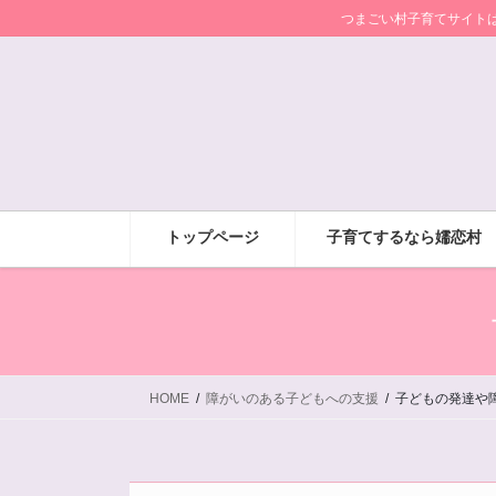
コ
ナ
つまごい村子育てサイト
ン
ビ
テ
ゲ
ン
ー
ツ
シ
に
ョ
移
ン
動
に
移
トップページ
子育てするなら嬬恋村
動
HOME
障がいのある子どもへの支援
子どもの発達や