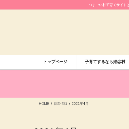
コ
ナ
つまごい村子育てサイト
ン
ビ
テ
ゲ
ン
ー
ツ
シ
に
ョ
移
ン
動
に
移
トップページ
子育てするなら嬬恋村
動
HOME
新着情報
2021年4月