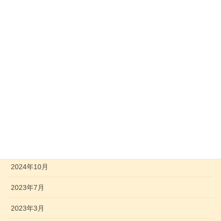
子ども・教育
虐待・DVに関する相談先
ひとり親家庭に関する相談
障がいのある子どもに関する相談先
急な病気や事故のとき
アーカイブ
2025年10月
2024年10月
2023年7月
2023年3月